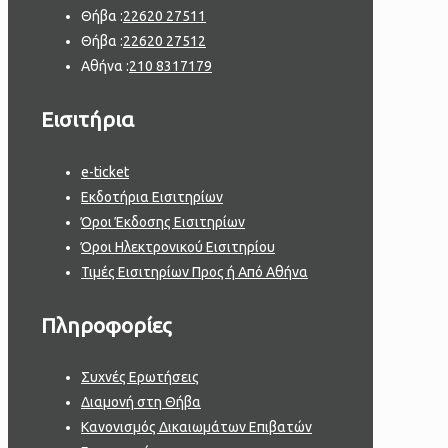
Θήβα :
22620 27511
Θήβα :
22620 27512
Αθήνα :
210 8317179
Εισιτήρια
e-ticket
Εκδοτήρια Εισιτηρίων
Όροι Έκδοσης Εισιτηρίων
Όροι Ηλεκτρονικού Εισιτηρίου
Τιμές Εισιτηρίων Προς ή Από Αθήνα
Πληροφορίες
Συχνές Ερωτήσεις
Διαμονή στη Θήβα
Κανονισμός Δικαιωμάτων Επιβατών