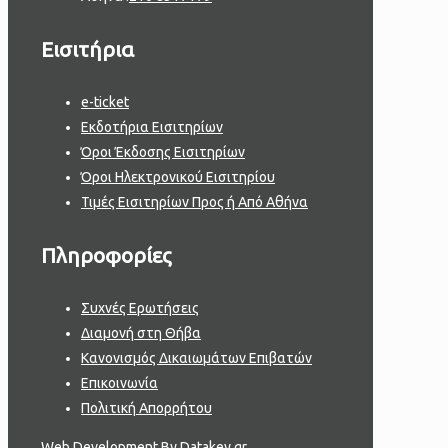
Εισιτήρια
e-ticket
Εκδοτήρια Εισιτηρίων
Όροι Έκδοσης Εισιτηρίων
Όροι Ηλεκτρονικού Εισιτηρίου
Τιμές Εισιτηρίων Προς ή Από Αθήνα
Πληροφορίες
Συχνές Ερωτήσεις
Διαμονή στη Θήβα
Κανονισμός Δικαιωμάτων Επιβατών
Επικοινωνία
Πολιτική Απορρήτου
Web Development By
Datakey.gr