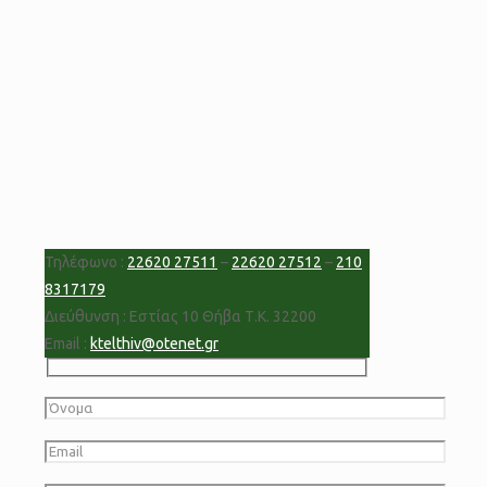
Τηλέφωνο :
22620 27511
–
22620 27512
–
210
8317179
Διεύθυνση : Εστίας 10 Θήβα Τ.Κ. 32200
Email :
ktelthiv@otenet.gr