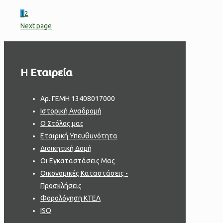
1
2
Next page
H Εταιρεία
Aρ. ΓΕΜΗ 13408017000
Ιστορική Αναδρομή
Ο Στόλος μας
Εταιρική Υπευθυνότητα
Διοικητική Δομή
Οι Εγκαταστάσεις Μας
Οικονομικές Καταστάσεις -
Προσκλήσεις
Φορολόγηση ΚΤΕΛ
ISO