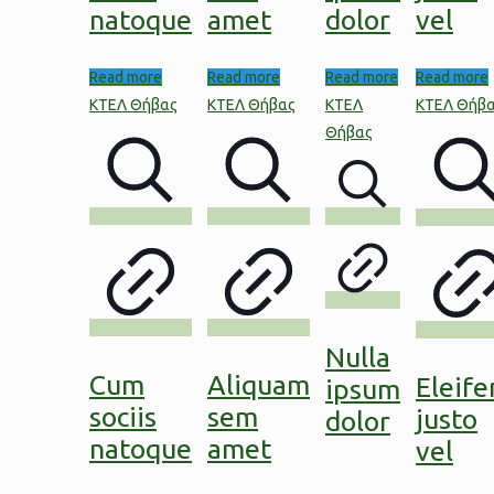
natoque
amet
dolor
vel
Read more
Read more
Read more
Read more
Nulla
Cum
Aliquam
Eleife
ipsum
sociis
sem
justo
dolor
natoque
amet
vel