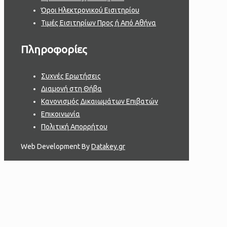
Όροι Ηλεκτρονικού Εισιτηρίου
Τιμές Εισιτηρίων Προς ή Από Αθήνα
Πληροφορίες
Συχνές Ερωτήσεις
Διαμονή στη Θήβα
Κανονισμός Δικαιωμάτων Επιβατών
Επικοινωνία
Πολιτική Απορρήτου
Web Development By
Datakey.gr