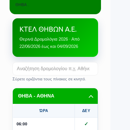
ΘΗΒΑ .
ΚΤΕΛ ΘΗΒΩΝ Α.Ε.
Θερινά Δρομολόγια 2026 · Από
22/06/2026 έως και 04/09/2026
Σύρετε οριζόντια τους πίνακες σε κινητό.
ΘΗΒΑ - ΑΘΗΝΑ
ΏΡΑ
ΔΕΥ
ΤΡΙ
Τ
✓
✓
06:00