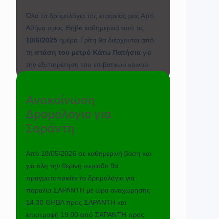
Όλα τα δρομολόγια της εταιρείας μας Από
Αθήνα προς Θήβα καθημερινά από τις
10/6/2025
ημέρα Τρίτη θα διέρχονται από
τη
στάση του μετρό Κάτω Πατήσια
για
την εξυπηρέτηση του επιβατικού κοινού.
Ανακοίνωση
Δρομολόγιο για
Σαράντη
Από 18/05/2026 σε καθημερινή βάση και
για όλη την θερινή περίοδο θα
πραγματοποιείτε το δρομολόγιο για
παραλία ΣΑΡΑΝΤΗ με ώρα αναχώρησης
14,30 ΘΗΒΑ προς ΣΑΡΑΝΤΗ και
επιστροφή 19,00 από ΣΑΡΑΝΤΗ προς