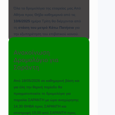
Όλα τα δρομολόγια της εταιρείας μας Από
Αθήνα προς Θήβα καθημερινά από τις
10/6/2025
ημέρα Τρίτη θα διέρχονται από
τη
στάση του μετρό Κάτω Πατήσια
για
την εξυπηρέτηση του επιβατικού κοινού.
Ανακοίνωση
Δρομολόγιο για
Σαράντη
Από 18/05/2026 σε καθημερινή βάση και
για όλη την θερινή περίοδο θα
πραγματοποιείτε το δρομολόγιο για
παραλία ΣΑΡΑΝΤΗ με ώρα αναχώρησης
14,30 ΘΗΒΑ προς ΣΑΡΑΝΤΗ και
επιστροφή 19,00 από ΣΑΡΑΝΤΗ προς