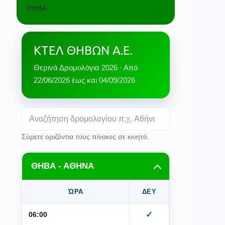
ΘΗΒΑ .
ΚΤΕΛ ΘΗΒΩΝ Α.Ε.
Θερινά Δρομολόγια 2026 · Από
22/06/2026 έως και 04/09/2026
Σύρετε οριζόντια τους πίνακες σε κινητό.
ΘΗΒΑ - ΑΘΗΝΑ
ΏΡΑ
ΔΕΥ
ΤΡΙ
Τ
✓
✓
06:00