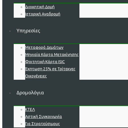
Διοικητική Δομή
Ιστορική Αναδρομή
Υπηρεσίες
Μεταφορά Δεμάτων
Μηνιαία Κάρτα Μετακίνησης
Φοιτητική Κάρτα ISIC
Έκπτωση 25% σε Τρίτεκνες
Οικογένειες
Δρομολόγια
ΚΤΕΛ
Αστική Συγκοινωνία
Για Στρατεύσιμους