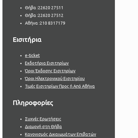
Θήβα :
22620 27511
Θήβα :
22620 27512
Αθήνα :
210 8317179
Εισιτήρια
e-ticket
Εκδοτήρια Εισιτηρίων
Όροι Έκδοσης Εισιτηρίων
Όροι Ηλεκτρονικού Εισιτηρίου
Τιμές Εισιτηρίων Προς ή Από Αθήνα
Πληροφορίες
Συχνές Ερωτήσεις
Διαμονή στη Θήβα
Κανονισμός Δικαιωμάτων Επιβατών